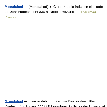
Moradabad
— (Morādābād) ► C. del N de la India, en el estado
de Uttar Pradesh; 416 836 h. Nudo ferroviario …
Enciclopedia
Universal
Moradabad
— [mə rɑːdəbɑːd], Stadt im Bundesstaat Uttar
Pradesh, Nordindien, 444 000 Einwohner; Colleges der Universität