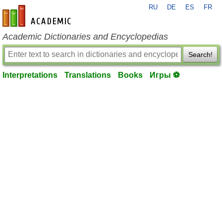
RU
DE
ES
FR
en-academic.com
Academic Dictionaries and Encyclopedias
Search!
Interpretations
Translations
Books
Игры ⚽