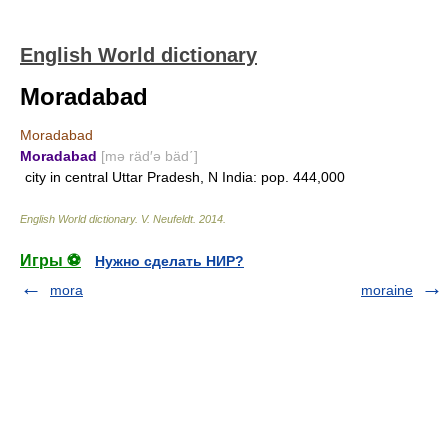
English World dictionary
Moradabad
Moradabad
Moradabad
[mə räd′ə bäd΄]
city in central Uttar Pradesh, N India: pop. 444,000
English World dictionary
.
V. Neufeldt
.
2014
.
Игры ⚽
Нужно сделать НИР?
mora
moraine