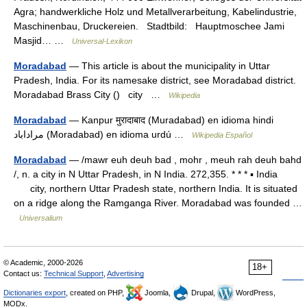
Agra; handwerkliche Holz und Metallverarbeitung, Kabelindustrie,
Maschinenbau, Druckereien. Stadtbild: Hauptmoschee Jami
Masjid… …
Universal-Lexikon
Moradabad
— This article is about the municipality in Uttar
Pradesh, India. For its namesake district, see Moradabad district.
Moradabad Brass City () city …
Wikipedia
Moradabad
— Kanpur मुरादाबाद (Muradabad) en idioma hindi
مراداباد (Moradabad) en idioma urdú …
Wikipedia Español
Moradabad
— /mawr euh deuh bad , mohr , meuh rah deuh bahd
/, n. a city in N Uttar Pradesh, in N India. 272,355. * * * ▪ India
city, northern Uttar Pradesh state, northern India. It is situated
on a ridge along the Ramganga River. Moradabad was founded …
Universalium
© Academic, 2000-2026
18+
Contact us:
Technical Support
,
Advertising
Dictionaries export
, created on PHP,
Joomla,
Drupal,
WordPress,
MODx.